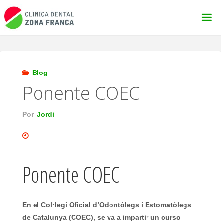
Saltar
al
contenido
Blog
Ponente COEC
Por
Jordi
Ponente COEC
En el Col·legi Oficial d’Odontòlegs i Estomatòlegs
de Catalunya (COEC), se va a impartir un curso